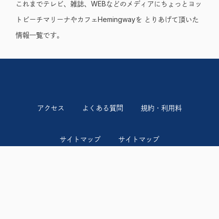
これまでテレビ、雑誌、WEBなどのメディアにちょっとヨッ
トビーチマリーナやカフェHemingwayを とりあげて頂いた
情報一覧です。
アクセス
よくある質問
規約・利用料
サイトマップ
サイトマップ
プライバシーポリシー
イベント
横浜港ボートパーク